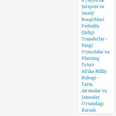
a Tayyorlik
Jarayoni va
Asosiy
Bosqichlari
Futbolda
Qishgi
Transferlar –
Yangi
O’yinchilar va
Ularning
Ta’siri
Afrika Milliy
Kubogi –
Tarix,
An’analar va
Jamoalar
O’rtasidagi
Kurash