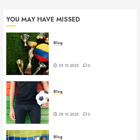
YOU MAY HAVE MISSED
Blog
Futbol Qishgi Chempionatlari –
Tahlil va O’zgarishlar Dinamikasi
29.10.2025
0
Blog
Futbolda murabbiylar almashinuvi
va uning jamoalarga ta’siri
29.10.2025
0
Blog