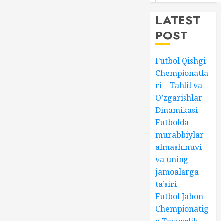
LATEST
POST
Futbol Qishgi
Chempionatla
ri – Tahlil va
O’zgarishlar
Dinamikasi
Futbolda
murabbiylar
almashinuvi
va uning
jamoalarga
ta’siri
Futbol Jahon
Chempionatig