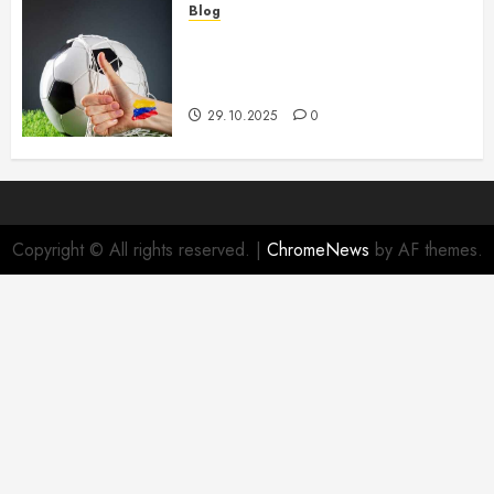
Blog
Futbol YEVRO-2026 Futzal
Bo’yicha Musobaqalar va Ularning
O’ziga Xosligi
29.10.2025
0
Copyright © All rights reserved.
|
ChromeNews
by AF themes.