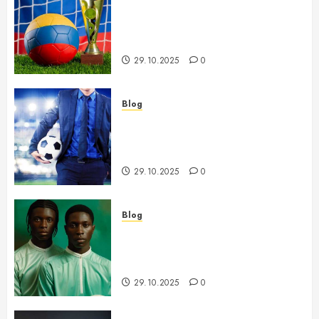
Futbol Jahon Chempionatiga
Tayyorlik Jarayoni va Asosiy
Bosqichlari
29.10.2025
0
Blog
Futbolda Qishgi Transferlar –
Yangi O’yinchilar va Ularning
Ta’siri
29.10.2025
0
Blog
Afrika Milliy Kubogi – Tarix,
An’analar va Jamoalar O’rtasidagi
Kurash
29.10.2025
0