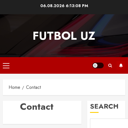
Skip
06.08.2026
6:13:08 PM
to
content
FUTBOL UZ
Primary
Menu
Home
Contact
Contact
SEARCH