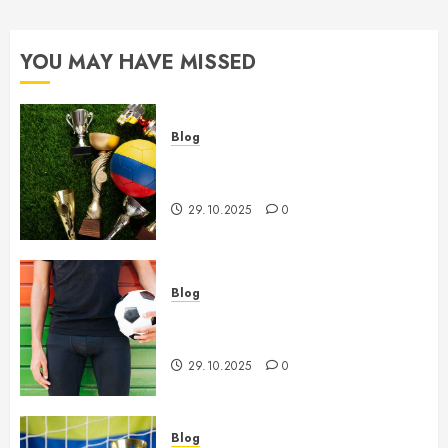
YOU MAY HAVE MISSED
Blog
Futbol Qishgi Chempionatlari –
Tahlil va O’zgarishlar Dinamikasi
29.10.2025
0
Blog
Futbolda murabbiylar almashinuvi
va uning jamoalarga ta’siri
29.10.2025
0
Blog