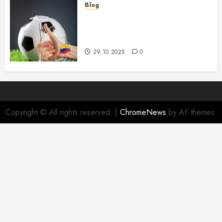
Blog
Futbol YEVRO-2026 Futzal
Bo’yicha Musobaqalar va Ularning
O’ziga Xosligi
29.10.2025
0
Copyright © All rights reserved.
|
ChromeNews
by AF themes.