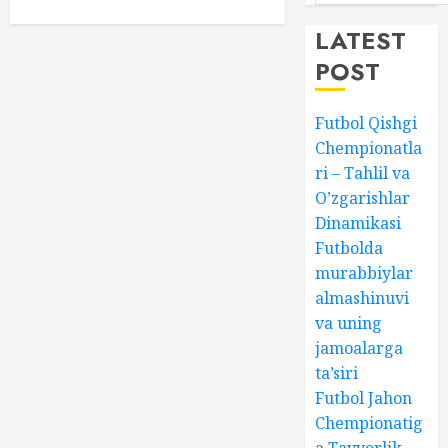
LATEST
POST
Futbol Qishgi
Chempionatla
ri – Tahlil va
O’zgarishlar
Dinamikasi
Futbolda
murabbiylar
almashinuvi
va uning
jamoalarga
ta’siri
Futbol Jahon
Chempionatig