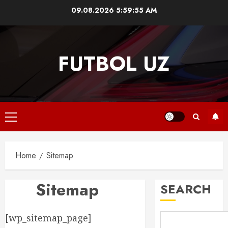
Skip
09.08.2026
5:59:56 AM
to
content
FUTBOL UZ
Primary
Menu
Home
Sitemap
Sitemap
SEARCH
[wp_sitemap_page]