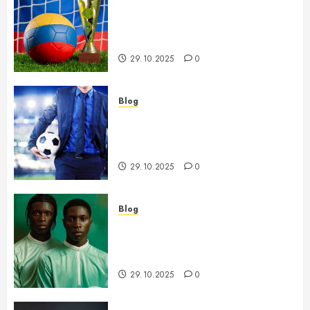
Futbol Jahon Chempionatiga
Tayyorlik Jarayoni va Asosiy
Bosqichlari
29.10.2025
0
Blog
Futbolda Qishgi Transferlar –
Yangi O’yinchilar va Ularning
Ta’siri
29.10.2025
0
Blog
Afrika Milliy Kubogi – Tarix,
An’analar va Jamoalar O’rtasidagi
Kurash
29.10.2025
0