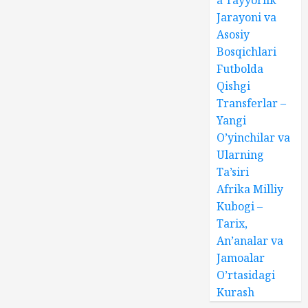
a Tayyorlik
Jarayoni va
Asosiy
Bosqichlari
Futbolda
Qishgi
Transferlar –
Yangi
O’yinchilar va
Ularning
Ta’siri
Afrika Milliy
Kubogi –
Tarix,
An’analar va
Jamoalar
O’rtasidagi
Kurash