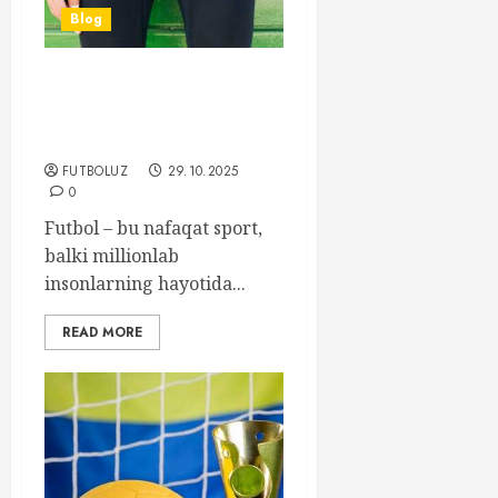
Blog
Futbolda murabbiylar
almashinuvi va uning
jamoalarga ta’siri
FUTBOLUZ
29.10.2025
0
Futbol – bu nafaqat sport,
balki millionlab
insonlarning hayotida...
READ MORE