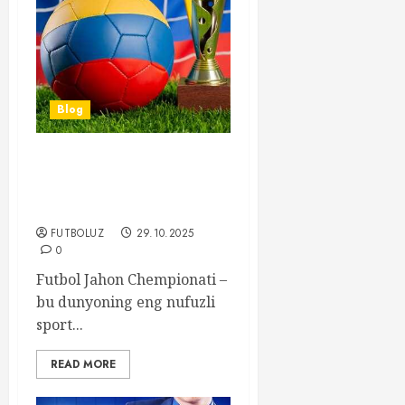
Blog
Futbol Jahon Chempionatiga
Tayyorlik Jarayoni va Asosiy
Bosqichlari
FUTBOLUZ
29.10.2025
0
Futbol Jahon Chempionati –
bu dunyoning eng nufuzli
sport...
READ MORE