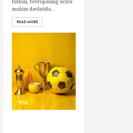
futboli, Yevropaning uchta
muhim davlatida...
READ MORE
Blog
Futbol Yoshlar Turniri –
Yoshlar O’rtasida Sport