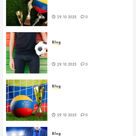
Futbol Qishgi Chempionatlari –
Tahlil va O’zgarishlar Dinamikasi
29.10.2025
0
Blog
Futbolda murabbiylar almashinuvi
va uning jamoalarga ta’siri
29.10.2025
0
Blog
Futbol Jahon Chempionatiga
Tayyorlik Jarayoni va Asosiy
Bosqichlari
29.10.2025
0
Blog