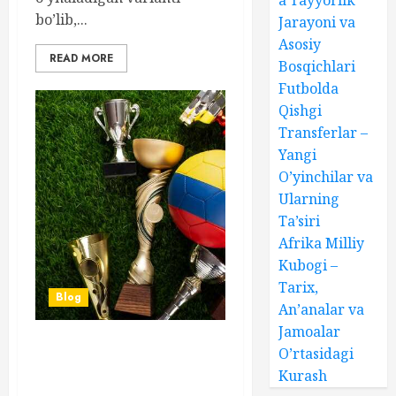
a Tayyorlik
bo’lib,...
Jarayoni va
Asosiy
READ MORE
Bosqichlari
Futbolda
Qishgi
Transferlar –
Yangi
O’yinchilar va
Ularning
Ta’siri
Afrika Milliy
Kubogi –
Tarix,
Blog
An’analar va
Jamoalar
O’rtasidagi
Futbol Qishgi
Chempionatlari – Tahlil va
Kurash
O’zgarishlar Dinamikasi