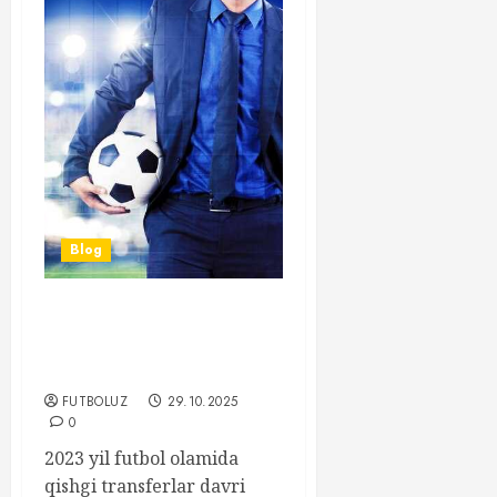
Blog
Futbolda Qishgi Transferlar
– Yangi O’yinchilar va
Ularning Ta’siri
FUTBOLUZ
29.10.2025
0
2023 yil futbol olamida
qishgi transferlar davri