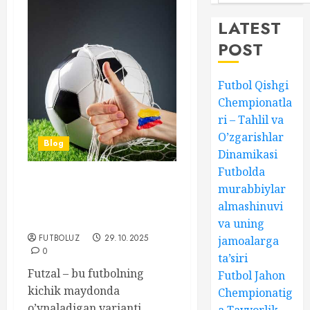
LATEST
POST
Futbol Qishgi
Chempionatla
ri – Tahlil va
O’zgarishlar
Blog
Dinamikasi
Futbolda
Futbol YEVRO-2026 Futzal
murabbiylar
Bo’yicha Musobaqalar va
almashinuvi
Ularning O’ziga Xosligi
va uning
FUTBOLUZ
29.10.2025
jamoalarga
0
ta’siri
Futzal – bu futbolning
Futbol Jahon
kichik maydonda
Chempionatig
o’ynaladigan varianti