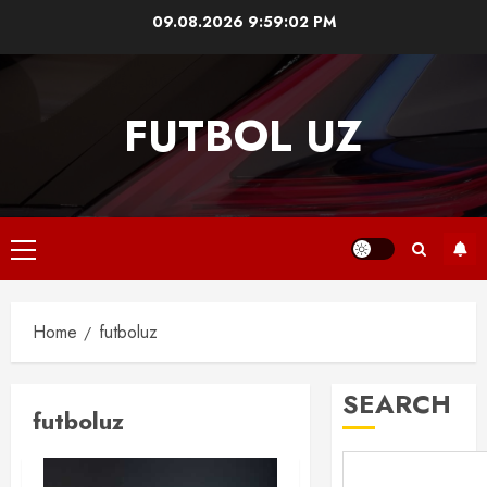
Skip
09.08.2026
9:59:02 PM
to
content
FUTBOL UZ
Primary
Menu
Home
futboluz
SEARCH
futboluz