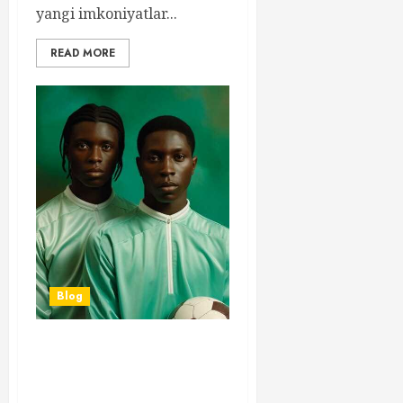
yangi imkoniyatlar...
READ MORE
Blog
Afrika Milliy Kubogi – Tarix,
An’analar va Jamoalar
O’rtasidagi Kurash