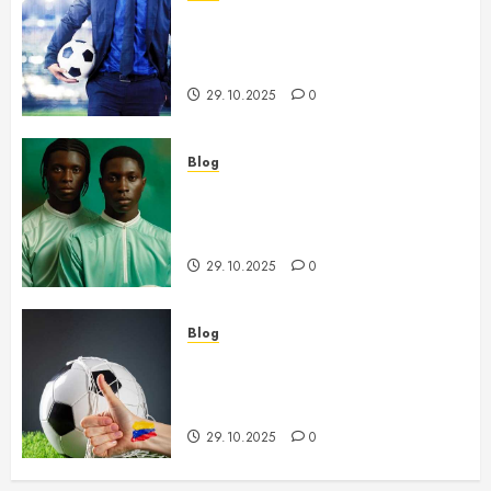
Futbolda Qishgi Transferlar –
Yangi O’yinchilar va Ularning
Ta’siri
29.10.2025
0
Blog
Afrika Milliy Kubogi – Tarix,
An’analar va Jamoalar O’rtasidagi
Kurash
29.10.2025
0
Blog
Futbol YEVRO-2026 Futzal
Bo’yicha Musobaqalar va Ularning
O’ziga Xosligi
29.10.2025
0