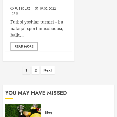
Ustunliklari va Raqobat
FUTBOLUZ
19.05.2022
0
Futbol yoshlar turniri – bu
nafaqat sport musobaqasi,
balki...
READ MORE
Posts
1
2
Next
pagination
YOU MAY HAVE MISSED
Blog