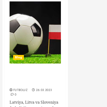
Blog
Latviya, Litva va Sloveniya
futboli – tarix, jamoalar va
yutuqlar
FUTBOLUZ
26.03.2023
0
Latviya, Litva va Sloveniya