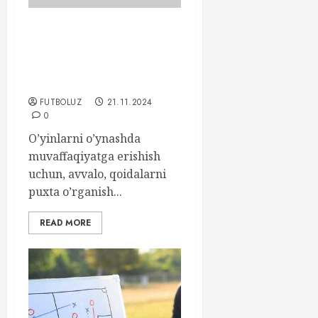
Onlayn Poker O’yinlari –
Qanday O’ynashni
O’rganish va Muvaffaqiyat
Qozonish
FUTBOLUZ
21.11.2024
0
O’yinlarni o’ynashda
muvaffaqiyatga erishish
uchun, avvalo, qoidalarni
puxta o’rganish...
READ MORE