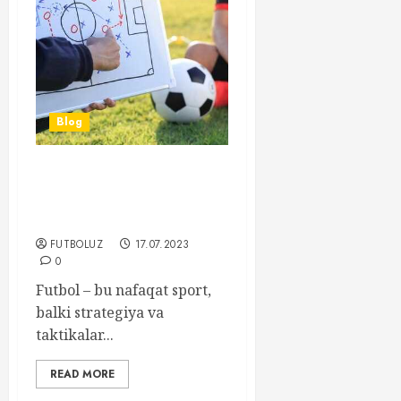
Blog
Futbol Taktiqalari va
Trendlar – Zamonaviy O’yin
Usullari va Ularning Ta’siri
FUTBOLUZ
17.07.2023
0
Futbol – bu nafaqat sport,
balki strategiya va
taktikalar...
READ MORE