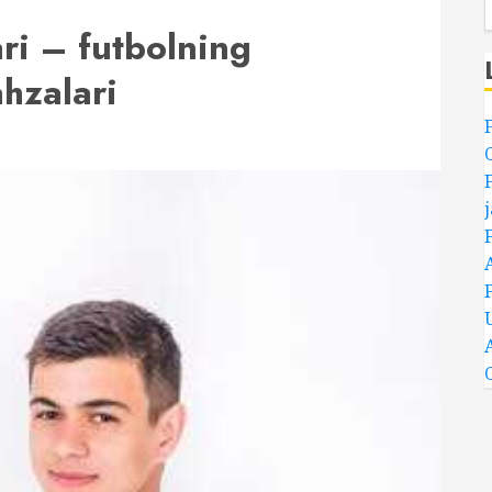
ari – futbolning
ahzalari