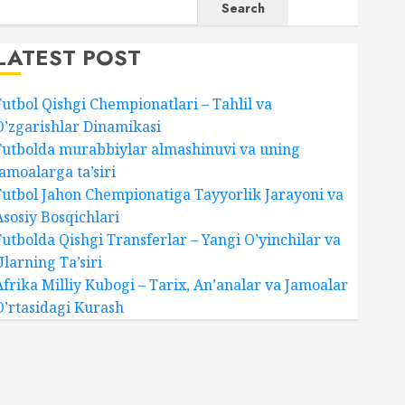
Search
LATEST POST
Futbol Qishgi Chempionatlari – Tahlil va
O’zgarishlar Dinamikasi
Futbolda murabbiylar almashinuvi va uning
jamoalarga ta’siri
Futbol Jahon Chempionatiga Tayyorlik Jarayoni va
Asosiy Bosqichlari
Futbolda Qishgi Transferlar – Yangi O’yinchilar va
Ularning Ta’siri
Afrika Milliy Kubogi – Tarix, An’analar va Jamoalar
O’rtasidagi Kurash