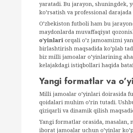
yaratadi. Bu jarayon, shuningdek, y
ko’rsatish va professional darajada
O’zbekiston futboli ham bu jarayond
maydonlarda muvaffaqiyat qozonis
o’yinlari
orqali o’z jamoamizni yan
birlashtirish maqsadida ko’plab ta
biz milli jamoalar o’yinlarining aha
kelajakdagi istiqbollari haqida bat
Yangi formatlar va o’y
Milli jamoalar o’yinlari doirasida f
qoidalari muhim o’rin tutadi. Ushbu
qiziqarli va dinamik qilish maqsad
Yangi formatlar orasida, masalan, m
iborat jamoalar uchun o’yinlar ko’