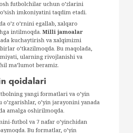
osh futbolchilar uchun o’zlarini
 o’sish imkoniyatini taqdim etadi.
a o’z o’rnini egallab, xalqaro
hga intilmoqda.
Milli jamoalar
ada kuchaytirish va xalqimizni
dbirlar o’tkazilmoqda. Bu maqolada,
miyati, ularning rivojlanishi va
afsil ma’lumot beramiz.
in qoidalari
utbolning yangi formatlari va o’yin
 o’zgarishlar, o’yin jarayonini yanada
ida amalga oshirilmoqda.
ini-futbol va 7 nafar o’yinchidan
paymoqda. Bu formatlar, o’yin