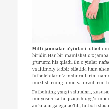
Milli jamoalar o’yinlari
futbolning
biridir. Har bir mamlakat o’z jamoas
g’ururni his qiladi. Bu o’yinlar na
va ijtimoiy tadbir sifatida ham aha
futbolchilar o’z mahoratlarini namo
muxlislarning umid va orzularini h
Futbolning yangi sahnalari, xusus
miqyosda katta qiziqish uyg’otmoqda.
an’analarga ega bo’lib, futbol ixl