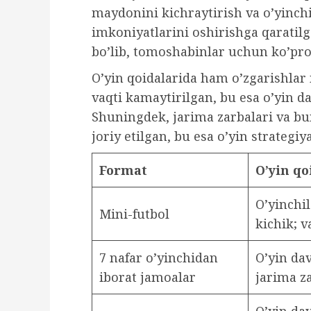
maydonini kichraytirish va o’yinch
imkoniyatlarini oshirishga qaratilg
bo’lib, tomoshabinlar uchun ko’proq
O’yin qoidalarida ham o’zgarishlar 
vaqti kamaytirilgan, bu esa o’yin d
Shuningdek, jarima zarbalari va bu
joriy etilgan, bu esa o’yin strategiya
Format
O’yin qo
O’yinchil
Mini-futbol
kichik; v
7 nafar o’yinchidan
O’yin dav
iborat jamoalar
jarima za
O’yin da