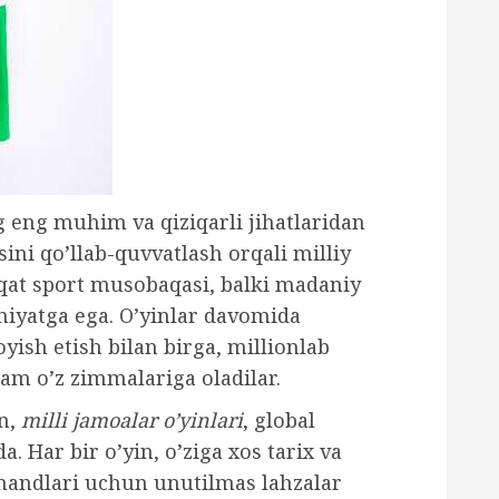
 eng muhim va qiziqarli jihatlaridan
ini qo’llab-quvvatlash orqali milliy
faqat sport musobaqasi, balki madaniy
miyatga ega. O’yinlar davomida
yish etish bilan birga, millionlab
am o’z zimmalariga oladilar.
an,
milli jamoalar o’yinlari
, global
 Har bir o’yin, o’ziga xos tarix va
osmandlari uchun unutilmas lahzalar