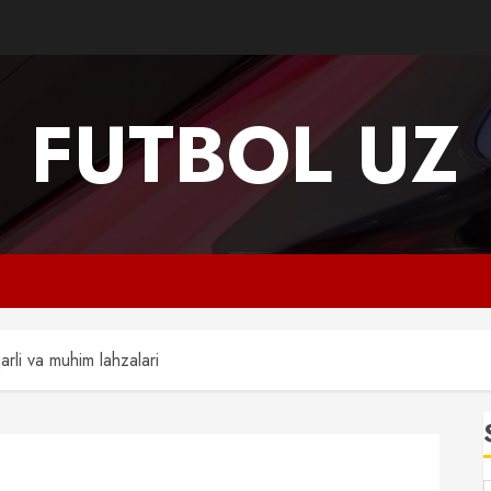
FUTBOL UZ
qarli va muhim lahzalari