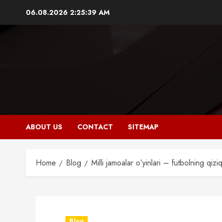
Skip
06.08.2026
2:25:40 AM
to
content
ABOUT US
CONTACT
SITEMAP
Home
Blog
Milli jamoalar o’yinlari – futbolning qizi
Blog