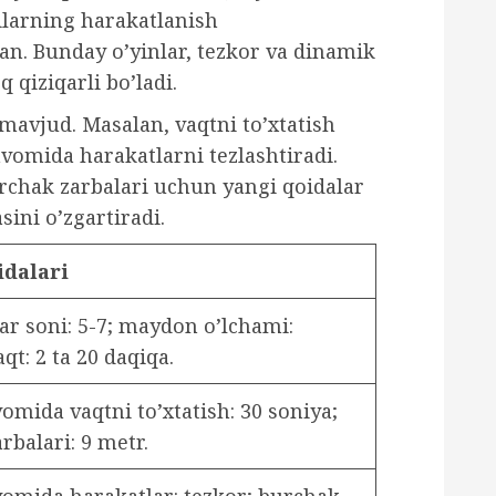
ilarning harakatlanish
an. Bunday o’yinlar, tezkor va dinamik
 qiziqarli bo’ladi.
mavjud. Masalan, vaqtni to’xtatish
avomida harakatlarni tezlashtiradi.
rchak zarbalari uchun yangi qoidalar
sini o’zgartiradi.
idalari
ar soni: 5-7; maydon o’lchami:
aqt: 2 ta 20 daqiqa.
omida vaqtni to’xtatish: 30 soniya;
rbalari: 9 metr.
vomida harakatlar: tezkor; burchak